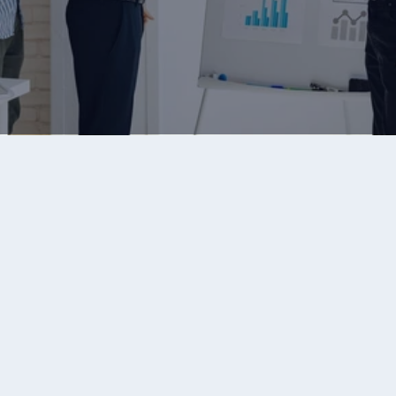
Abschlussangst überwinden ist keine 
Frage der Technik, sondern eine Frage 
des Mindsets. Wer versteht, dass die 
Angst vor dem Abschluss eigentlich 
eine Angst vor dem Nein ist, hat den 
wichtigsten Schritt bereits gemacht. 